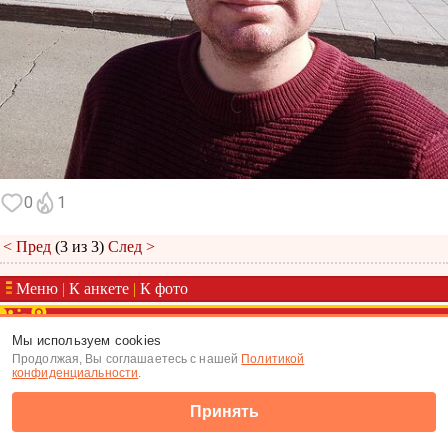
0
1
< Пред
(3 из 3)
След >
Меню
|
К анкете
|
К фото
(c) Tabor.ru 2026
Мы используем cookies
Продолжая, Вы соглашаетесь с нашей
Политикой
конфиденциальности
.
Принять