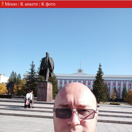
Меню
|
К анкете
|
К фото