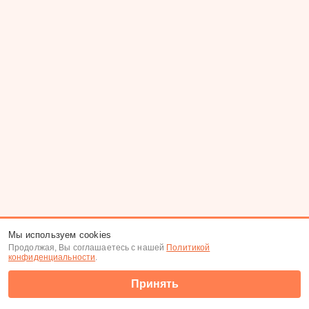
Меню
|
К анкете
|
К фото
Мы используем cookies
Продолжая, Вы соглашаетесь с нашей
Политикой
(c) Tabor.ru 2026
конфиденциальности
.
Принять