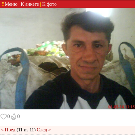
Меню
|
К анкете
|
К фото
0
0
< Пред
(11 из 11)
След >