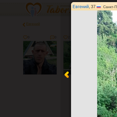
Евгений
, 37
Санкт-П
Евгений
0
0
2
0