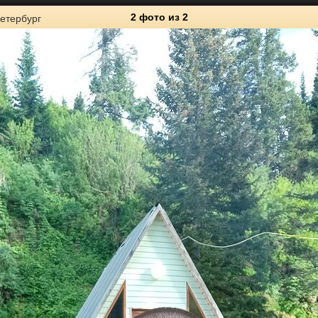
2 фото
из 2
етербург
2
Личные фото