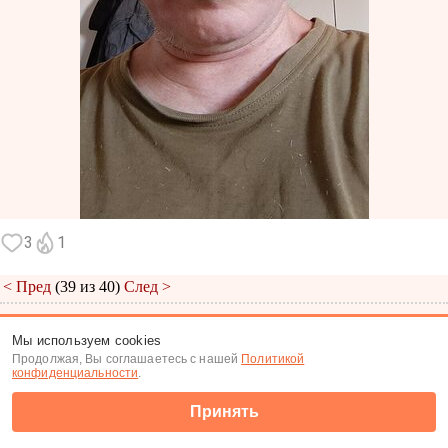
3
1
< Пред
(39 из 40)
След >
Меню
|
К анкете
|
К фото
Мы используем cookies
Продолжая, Вы соглашаетесь с нашей
Политикой
(c) Tabor.ru 2026
конфиденциальности
.
Принять