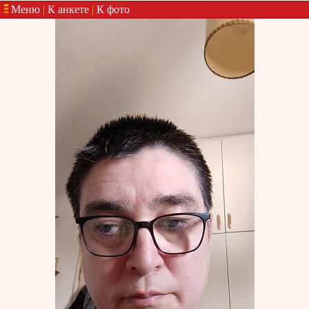
Меню
|
К анкете
|
К фото