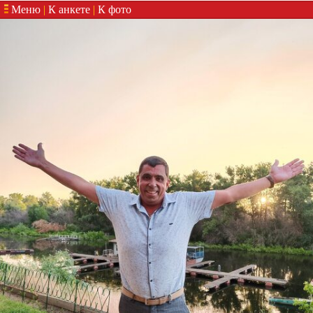
Меню
|
К анкете
|
К фото