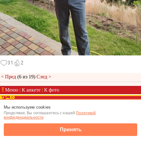
31
2
< Пред
(6 из 19)
След >
Меню
|
К анкете
|
К фото
(c) Tabor.ru 2026
Мы используем cookies
Продолжая, Вы соглашаетесь с нашей
Политикой
конфиденциальности
.
Принять