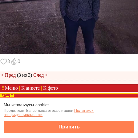
3
0
< Пред
(3 из 3)
След >
Меню
|
К анкете
|
К фото
(c) Tabor.ru 2026
Мы используем cookies
Продолжая, Вы соглашаетесь с нашей
Политикой
конфиденциальности
.
Принять