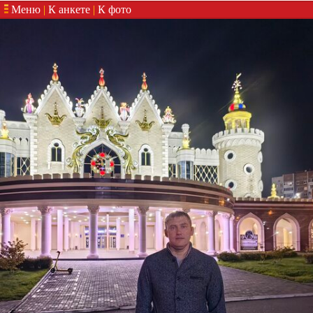
Меню
|
К анкете
|
К фото