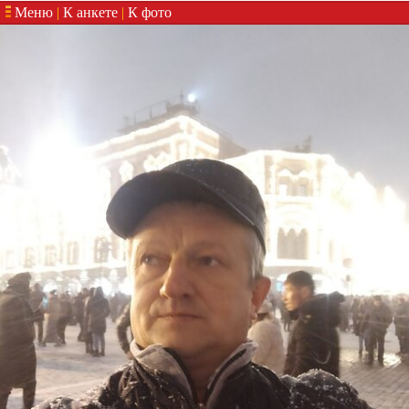
Меню
|
К анкете
|
К фото