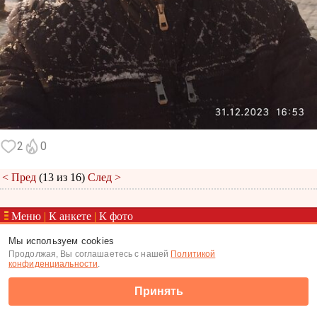
2
0
< Пред
(13 из 16)
След >
Меню
|
К анкете
|
К фото
(c) Tabor.ru 2026
Мы используем cookies
Продолжая, Вы соглашаетесь с нашей
Политикой
конфиденциальности
.
Принять