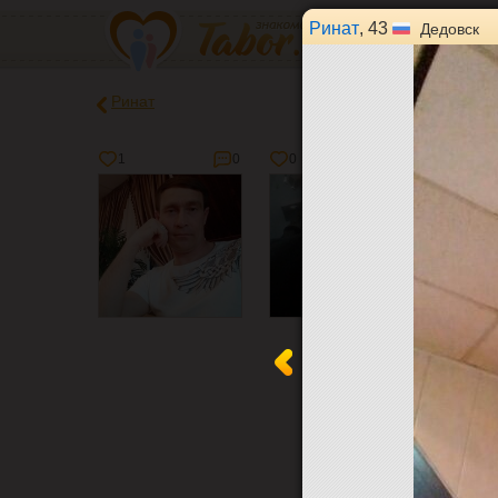
Ринат
, 43
Дедовск
Ринат
1
0
0
0