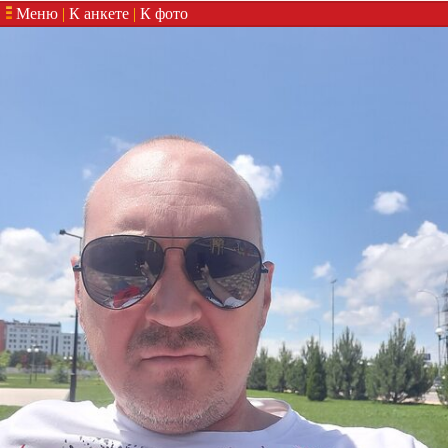
Меню
|
К анкете
|
К фото