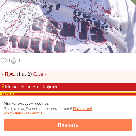
0
0
< Пред
(1 из 2)
След >
Меню
|
К анкете
|
К фото
(c) Tabor.ru 2026
Мы используем cookies
Продолжая, Вы соглашаетесь с нашей
Политикой
конфиденциальности
.
Принять