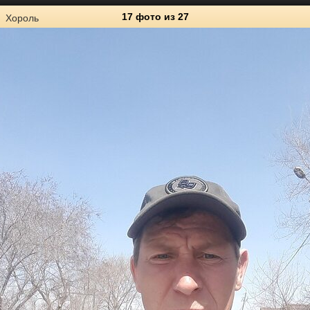
17 фото
из 27
Хороль
27
Личные фото
0
0
0
0
0
1
0
1
0
1
0
1