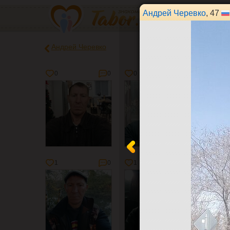
Андрей Черевко
, 47
Андрей Черевко
0
0
0
0
0
1
0
1
0
1