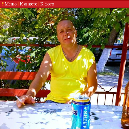
Меню
|
К анкете
|
К фото