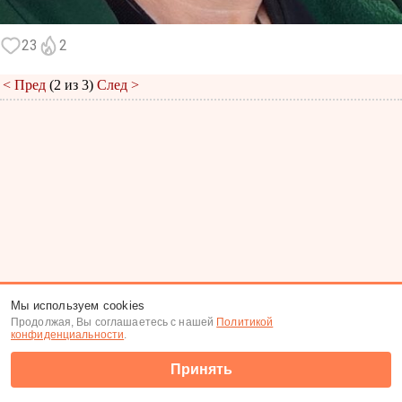
23
2
< Пред
(2 из 3)
След >
Меню
|
К анкете
|
К фото
Мы используем cookies
Продолжая, Вы соглашаетесь с нашей
Политикой
(c) Tabor.ru 2026
конфиденциальности
.
Принять