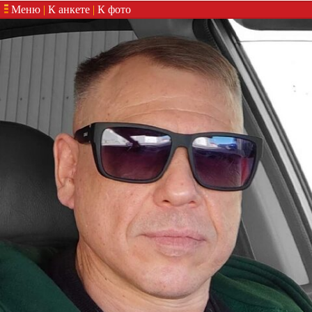
Меню
|
К анкете
|
К фото