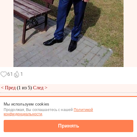
61
1
< Пред
(1 из 5)
След >
Меню
|
К анкете
|
К фото
Мы используем cookies
Продолжая, Вы соглашаетесь с нашей
Политикой
(c) Tabor.ru 2026
конфиденциальности
.
Принять