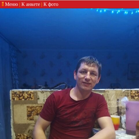
Меню
|
К анкете
|
К фото