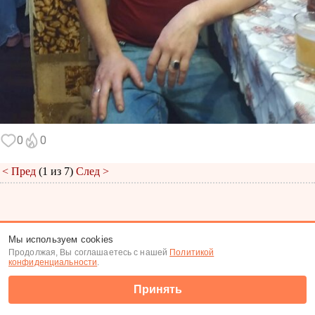
0
0
< Пред
(1 из 7)
След >
Меню
|
К анкете
|
К фото
Мы используем cookies
Продолжая, Вы соглашаетесь с нашей
Политикой
(c) Tabor.ru 2026
конфиденциальности
.
Принять