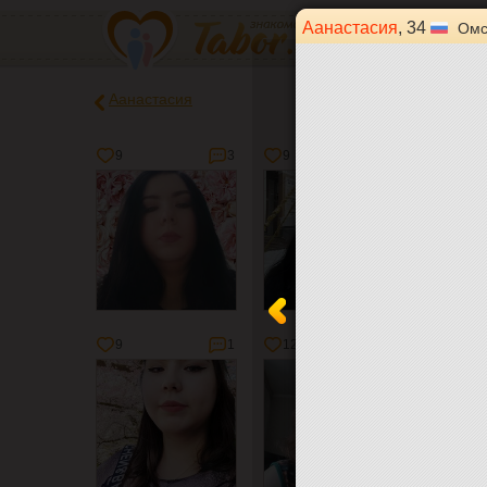
Аанастасия
, 34
Омс
Аанастасия
9
3
9
1
6
9
1
12
4
3
11