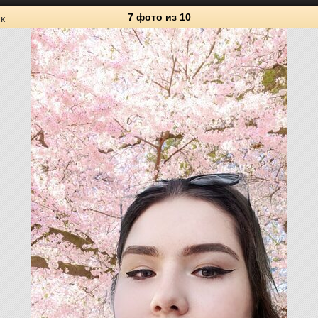
7 фото
из 10
к
10
Личные фото
1
11
1
8
2
8
3
1
14
5
2