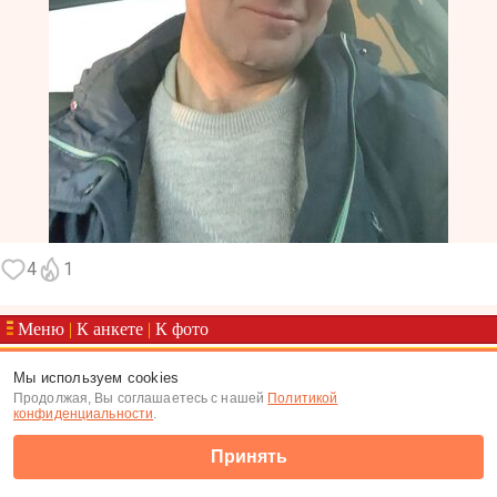
4
1
Меню
|
К анкете
|
К фото
(c) Tabor.ru 2026
Мы используем cookies
Продолжая, Вы соглашаетесь с нашей
Политикой
конфиденциальности
.
Принять