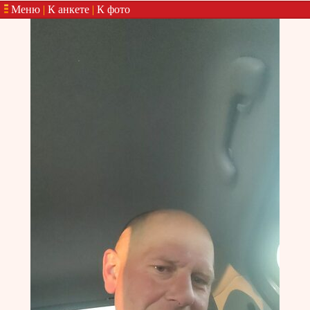
Меню
|
К анкете
|
К фото