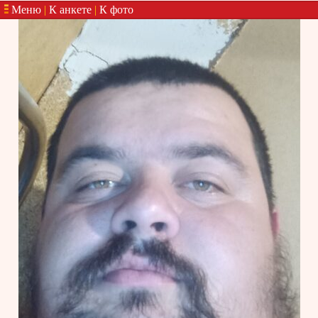
Меню
|
К анкете
|
К фото