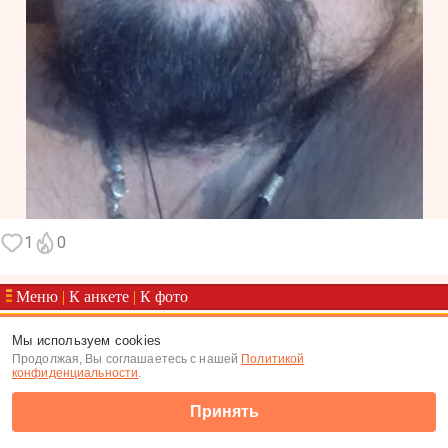
1
0
Меню
|
К анкете
|
К фото
(c) Tabor.ru 2026
Мы используем cookies
Продолжая, Вы соглашаетесь с нашей
Политикой
конфиденциальности
.
Принять