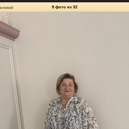
9 фото
из 32
Великий
32
Личные фото
1
0
6
2
0
7
4
1
8
9
1
4
5
0
15
13
2
3