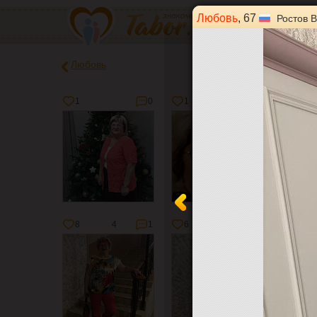
Любовь
, 67
Ростов 
Любовь
1
0
1
1
0
2
8
4
1
6
5
0
6