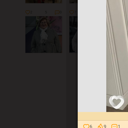
2
5
0
7
7
2
4
6
9
1