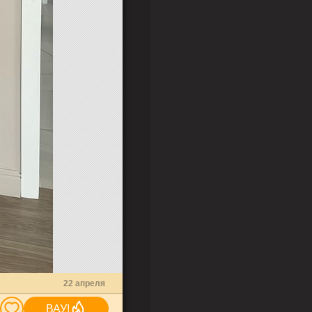
7
0
22 апреля
ВАУ!