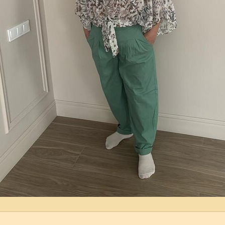
5
1
6
7
2
10
6
1
8
Показать еще