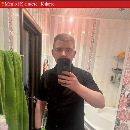
Меню
|
К анкете
|
К фото