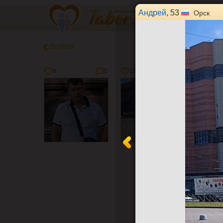
Андрей
, 53
Орск
Андрей
9
0
17
2
0