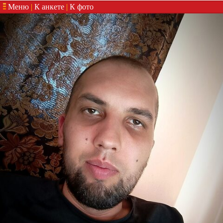
Меню
|
К анкете
|
К фото