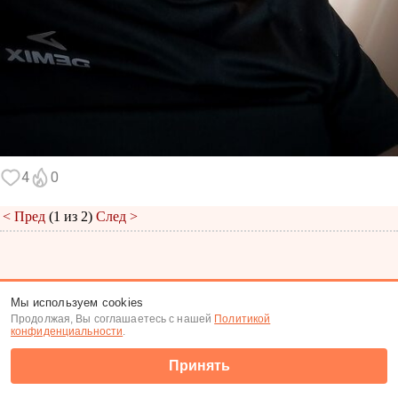
4
0
< Пред
(1 из 2)
След >
Меню
|
К анкете
|
К фото
Мы используем cookies
Продолжая, Вы соглашаетесь с нашей
Политикой
(c) Tabor.ru 2026
конфиденциальности
.
Принять