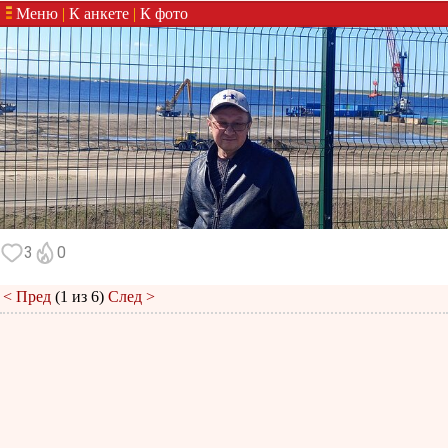
Меню
|
К анкете
|
К фото
3
0
< Пред
(1 из 6)
След >