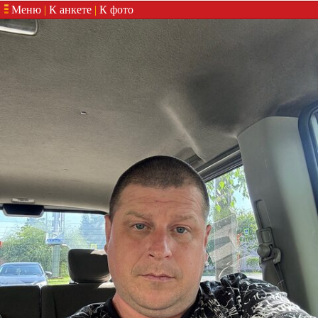
Меню
|
К анкете
|
К фото