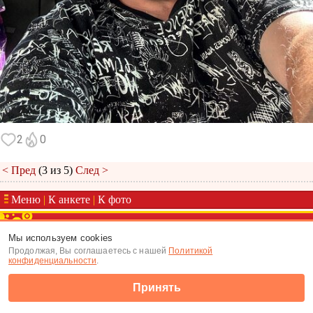
2
0
< Пред
(3 из 5)
След >
Меню
|
К анкете
|
К фото
(c) Tabor.ru 2026
Мы используем cookies
Продолжая, Вы соглашаетесь с нашей
Политикой
конфиденциальности
.
Принять