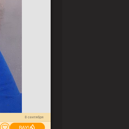
8 сентября
ВАУ!