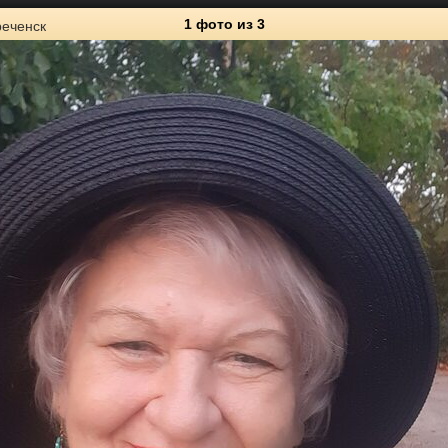
1 фото
из 3
еченск
3
Личные фото
7
0