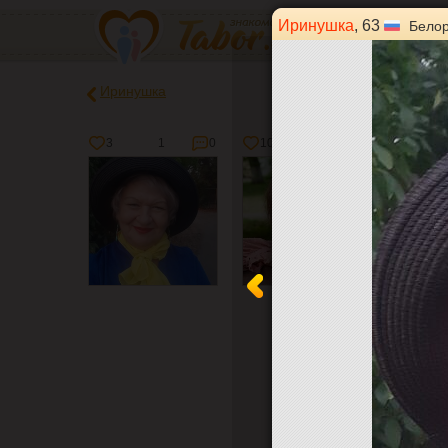
Иринушка
, 63
Белор
Иринушка
3
1
0
10
6
0
15