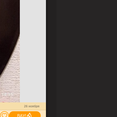
26 ноября
ВАУ!