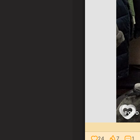
24
7
1