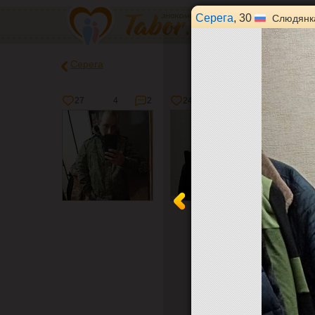
Серега
, 30
Слюдянк
Серега
27
4
2
24
7
1