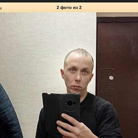
2 фото
из 2
а
2
Личные фото