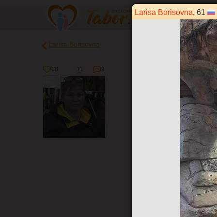
Larisa Borisovna
, 61
Larisa Borisovna
18
11
9