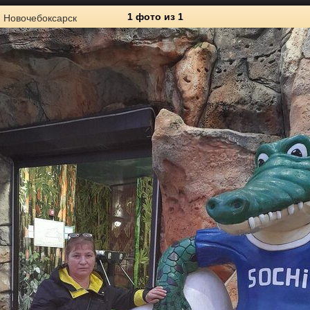
1 фото
из 1
Новочебоксарск
1
Личные фото