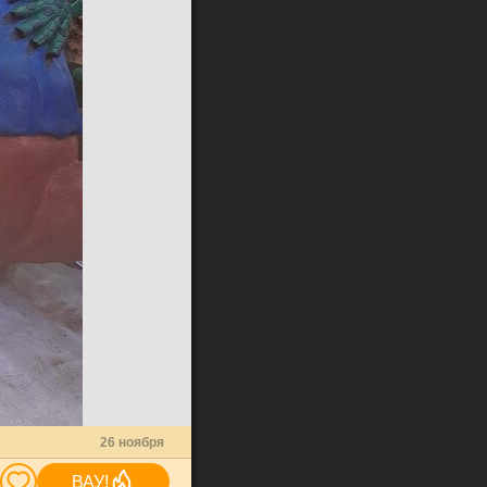
26 ноября
ВАУ!