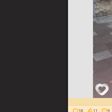
18
11
9