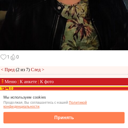
1
0
< Пред
(2 из 7)
След >
Меню
|
К анкете
|
К фото
(c) Tabor.ru 2026
Мы используем cookies
Продолжая, Вы соглашаетесь с нашей
Политикой
конфиденциальности
.
Принять