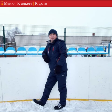
Меню
|
К анкете
|
К фото