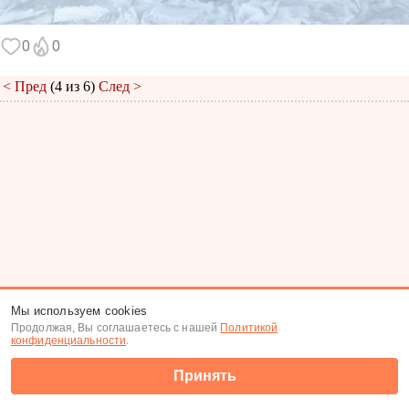
0
0
< Пред
(4 из 6)
След >
Меню
|
К анкете
|
К фото
Мы используем cookies
Продолжая, Вы соглашаетесь с нашей
Политикой
(c) Tabor.ru 2026
конфиденциальности
.
Принять