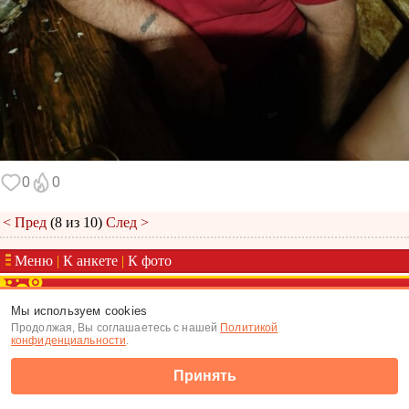
0
0
< Пред
(8 из 10)
След >
Меню
|
К анкете
|
К фото
(c) Tabor.ru 2026
Мы используем cookies
Продолжая, Вы соглашаетесь с нашей
Политикой
конфиденциальности
.
Принять