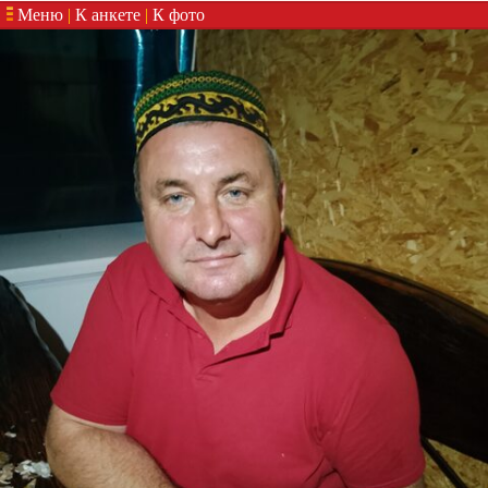
Меню
|
К анкете
|
К фото