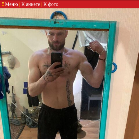
Меню
|
К анкете
|
К фото