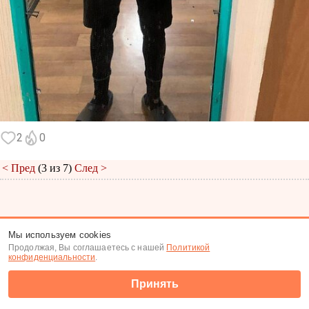
2
0
< Пред
(3 из 7)
След >
Меню
|
К анкете
|
К фото
Мы используем cookies
Продолжая, Вы соглашаетесь с нашей
Политикой
(c) Tabor.ru 2026
конфиденциальности
.
Принять