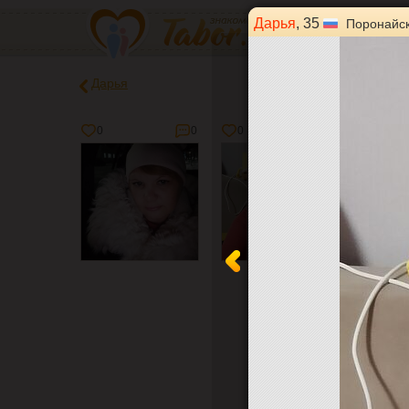
Дарья
, 35
Поронайс
Дарья
0
0
0
0
1