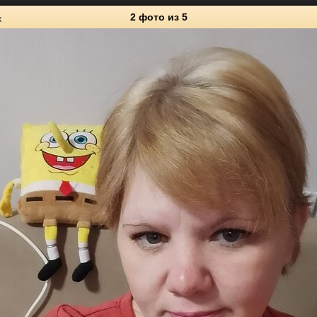
2 фото
из 5
к
5
Личные фото
0
2
2
1
2
1
0