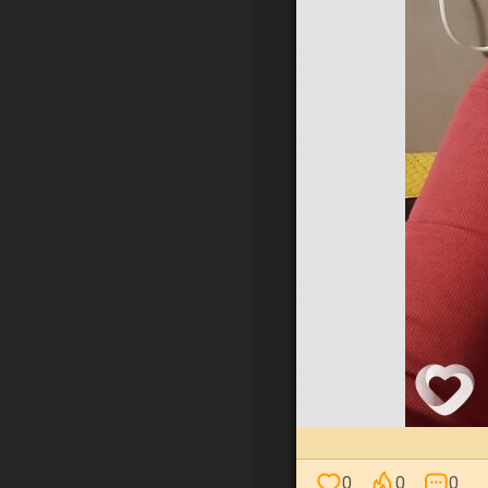
0
0
0