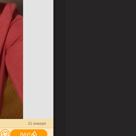
21 января
ВАУ!