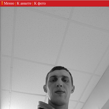
Меню
|
К анкете
|
К фото