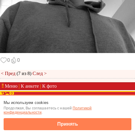
0
0
< Пред
(7 из 8)
След >
Меню
|
К анкете
|
К фото
(c) Tabor.ru 2026
Мы используем cookies
Продолжая, Вы соглашаетесь с нашей
Политикой
конфиденциальности
.
Принять