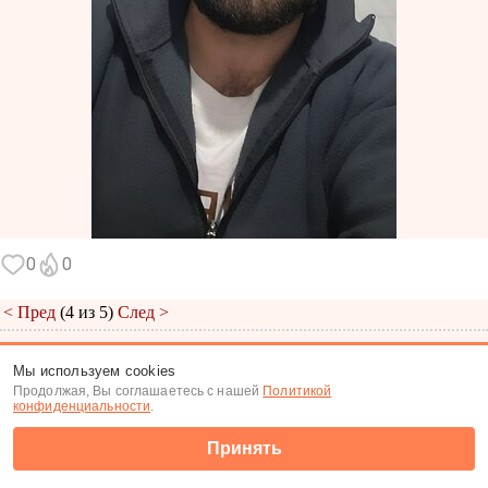
0
0
< Пред
(4 из 5)
След >
Меню
|
К анкете
|
К фото
Мы используем cookies
Продолжая, Вы соглашаетесь с нашей
Политикой
(c) Tabor.ru 2026
конфиденциальности
.
Принять