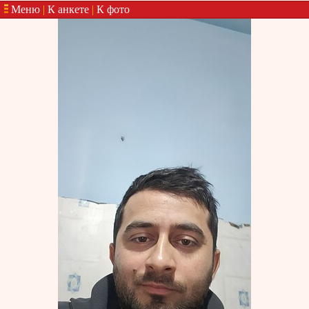
Меню
|
К анкете
|
К фото