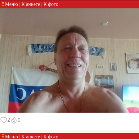
Меню
|
К анкете
|
К фото
2
0
Меню
|
К анкете
|
К фото