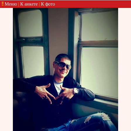
Меню
|
К анкете
|
К фото