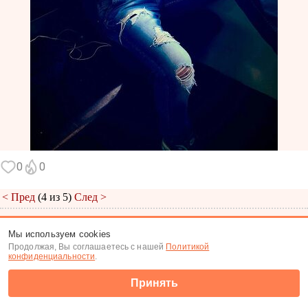
0
0
< Пред
(4 из 5)
След >
Меню
|
К анкете
|
К фото
Мы используем cookies
Продолжая, Вы соглашаетесь с нашей
Политикой
(c) Tabor.ru 2026
конфиденциальности
.
Принять