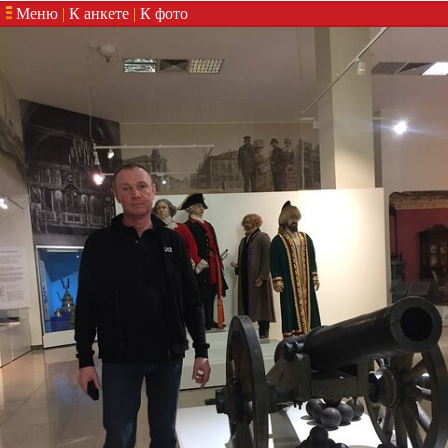
Меню
|
К анкете
|
К фото