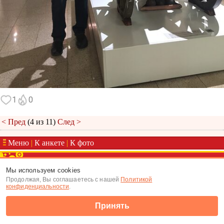
1
0
< Пред
(4 из 11)
След >
Меню
|
К анкете
|
К фото
(c) Tabor.ru 2026
Мы используем cookies
Продолжая, Вы соглашаетесь с нашей
Политикой
конфиденциальности
.
Принять