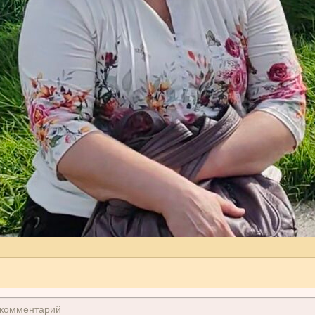
0
7
2
1
3
1
0
2
2
0
7
3
0
 комментарий