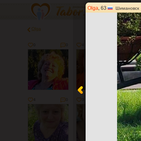
Olga
, 63
Шимановск
Olga
0
0
4
0
3
4
0
3
1
0
2