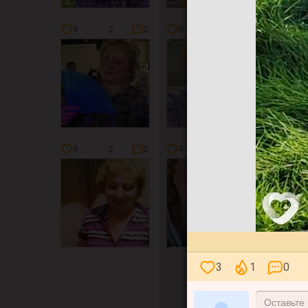
4
2
0
6
1
0
3
4
2
0
4
0
3
3
1
0
Оставьте