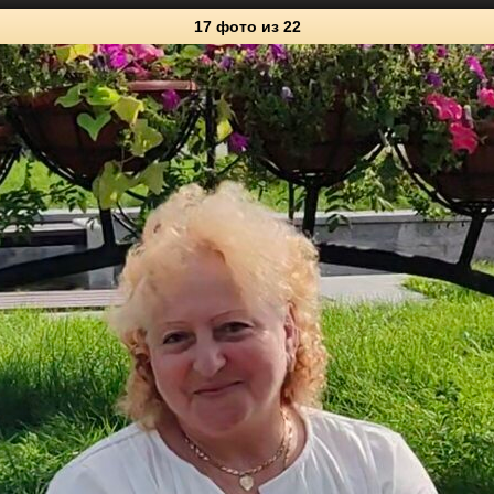
17 фото
из 22
22
Личные фото
0
3
0
2
0
2
0
3
1
2
1
1
2