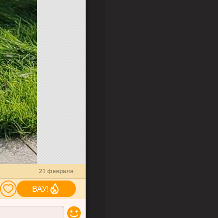
2
1
21 февраля
ВАУ!