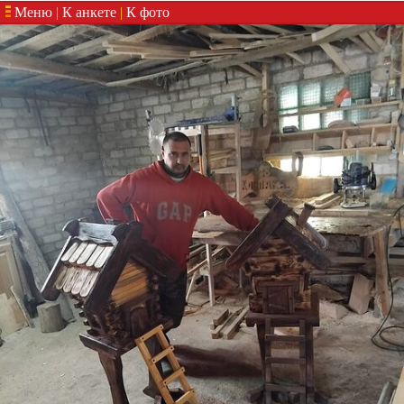
Меню
|
К анкете
|
К фото