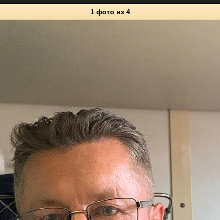
1 фото
из 4
4
Личные фото
0
2
0