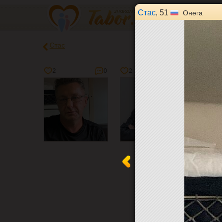
Стас
, 51
Онега
Стас
2
0
2
1
0
2