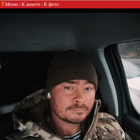
Меню
|
К анкете
|
К фото