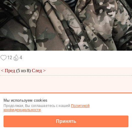
12
4
< Пред
(5 из 8)
След >
Меню
|
К анкете
|
К фото
Мы используем cookies
Продолжая, Вы соглашаетесь с нашей
Политикой
(c) Tabor.ru 2026
конфиденциальности
.
Принять