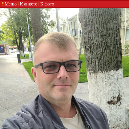
Меню
|
К анкете
|
К фото