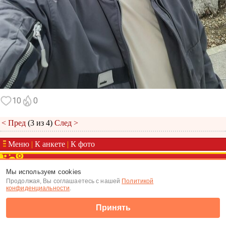
10
0
< Пред
(3 из 4)
След >
Меню
|
К анкете
|
К фото
(c) Tabor.ru 2026
Мы используем cookies
Продолжая, Вы соглашаетесь с нашей
Политикой
конфиденциальности
.
Принять