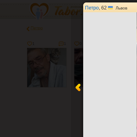
Петро
, 62
Львов
Петро
1
1
0
0
0