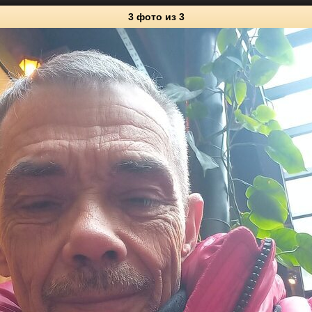
3 фото
из 3
3
Личные фото
0