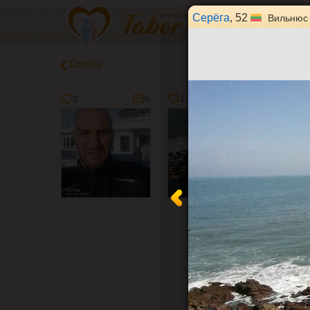
Серёга
, 52
Вильнюс
Серёга
2
0
1
0