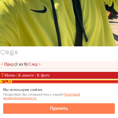
0
0
< Пред
(1 из 9)
След >
Меню
|
К анкете
|
К фото
(c) Tabor.ru 2026
Мы используем cookies
Продолжая, Вы соглашаетесь с нашей
Политикой
конфиденциальности
.
Принять