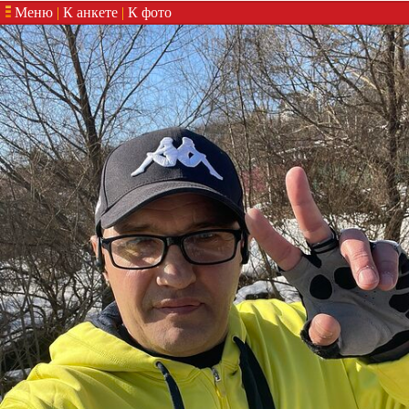
Меню
|
К анкете
|
К фото