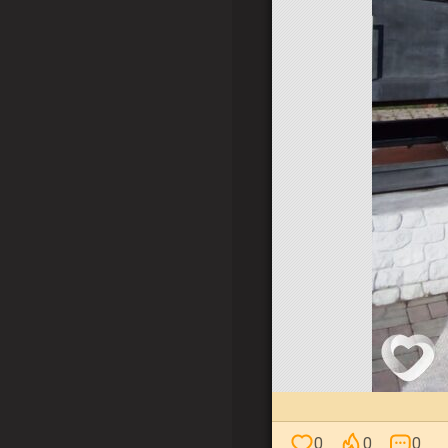
0
0
0