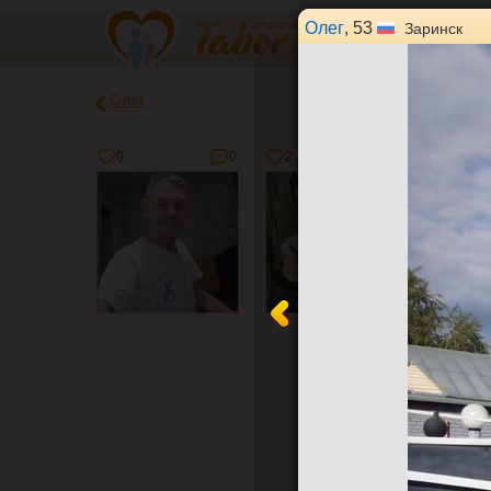
Олег
, 53
Заринск
Олег
0
0
2
0
0