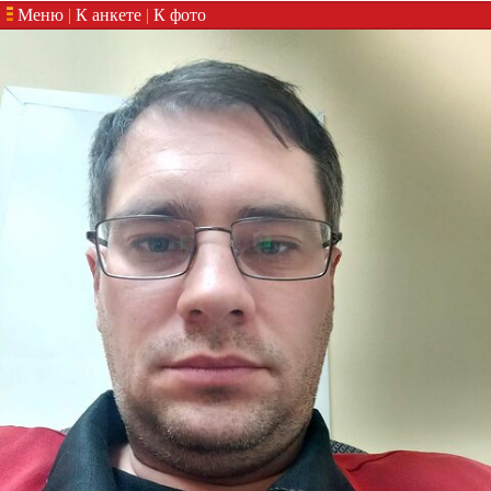
Меню
|
К анкете
|
К фото