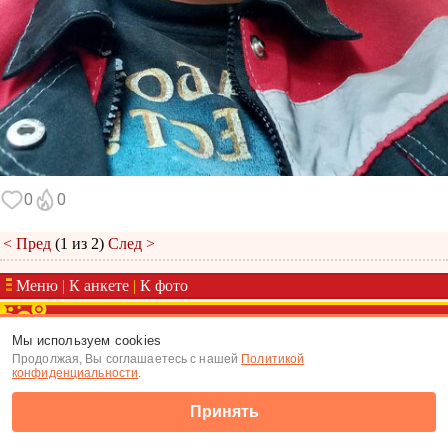
0
0
< Пред
(1 из 2)
След >
Меню
|
К анкете
|
К фото
(c) Tabor.ru 2026
Мы используем cookies
Продолжая, Вы соглашаетесь с нашей
Политикой
конфиденциальности
.
Принять