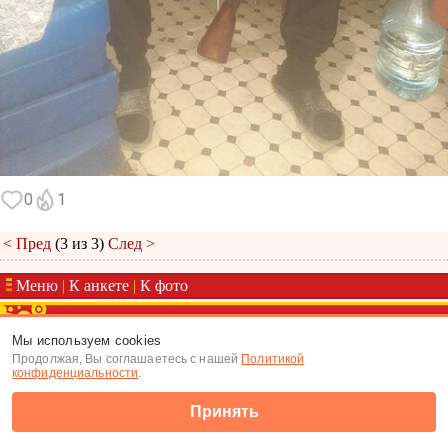
0
1
< Пред
(3 из 3)
След >
Меню
|
К анкете
|
К фото
(c) Tabor.ru 2026
Мы используем cookies
Продолжая, Вы соглашаетесь с нашей
Политикой
конфиденциальности
.
Принять