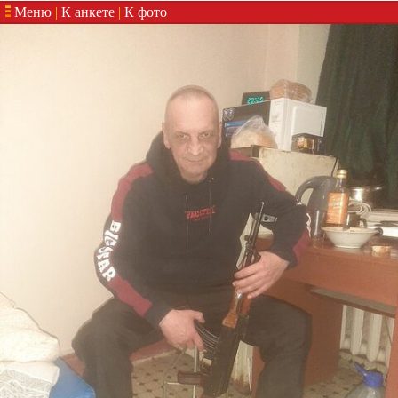
Меню
|
К анкете
|
К фото