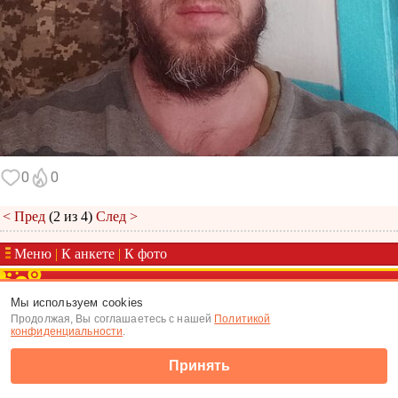
0
0
< Пред
(2 из 4)
След >
Меню
|
К анкете
|
К фото
(c) Tabor.ru 2026
Мы используем cookies
Продолжая, Вы соглашаетесь с нашей
Политикой
конфиденциальности
.
Принять