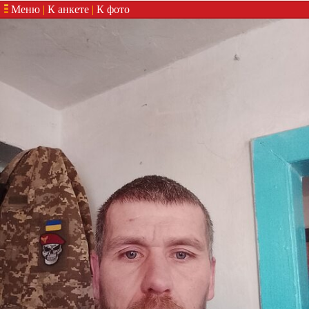
Меню
|
К анкете
|
К фото