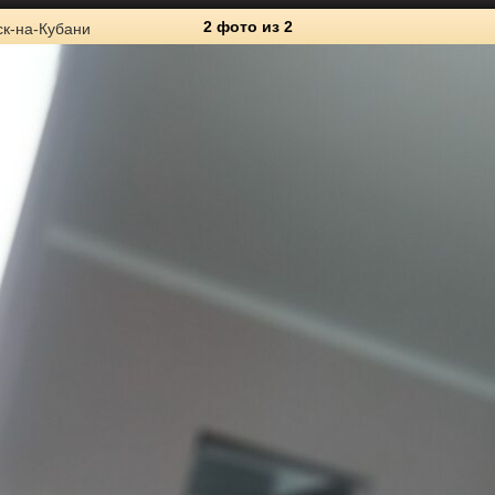
2 фото
из 2
к-на-Кубани
2
Личные фото