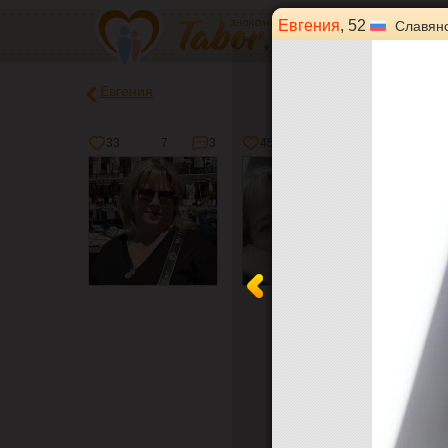
Евгения
, 52
Славянс
Евгения
33
7
3
45
14
8