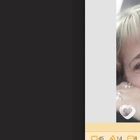
45
14
8