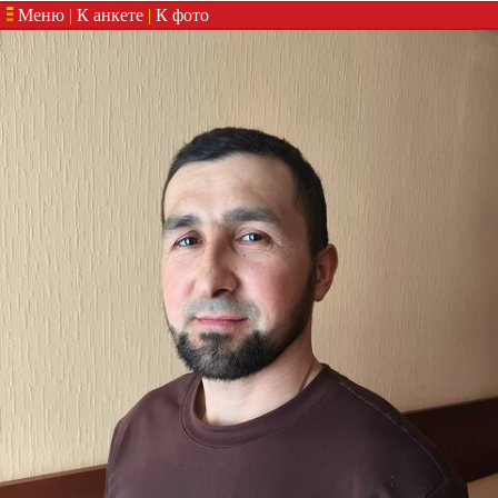
Меню
|
К анкете
|
К фото