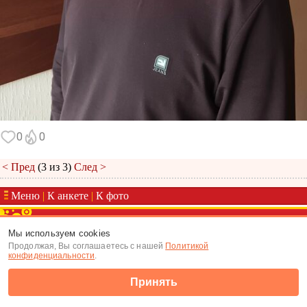
0
0
< Пред
(3 из 3)
След >
Меню
|
К анкете
|
К фото
(c) Tabor.ru 2026
Мы используем cookies
Продолжая, Вы соглашаетесь с нашей
Политикой
конфиденциальности
.
Принять